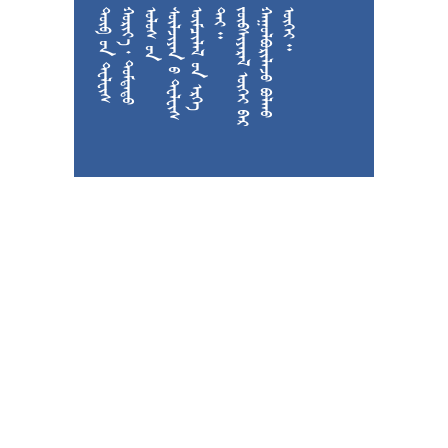











































































































