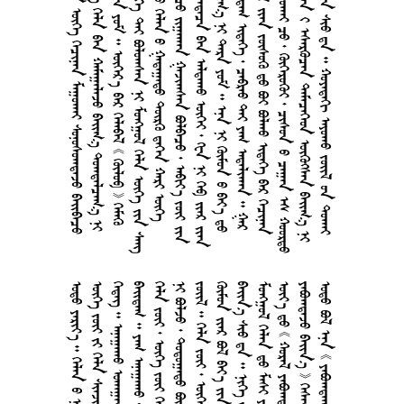
     
     
        
      
       
      
       
        
        
       
        
     
       
        