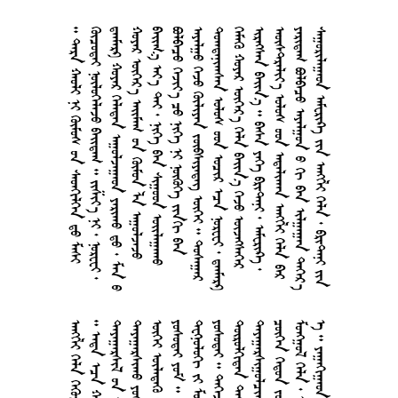
      
        
      
     
     
      
      
     
      
        
    
     
      