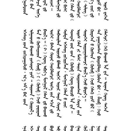
     
       
         
         
      
      
      
          
      
     
         
         
        