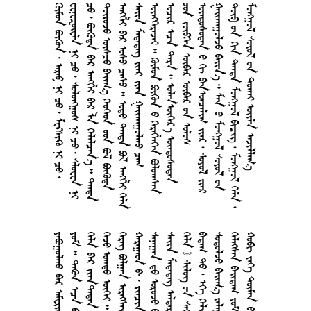
          
         
       
     
        
   
     
    
   
  
     
       
    
     