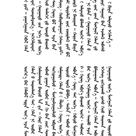
        
    
       
      
      
      
      
       
        
        
     
      
      
    
      
       
     
     
       
       
        
        
        
       
       
     