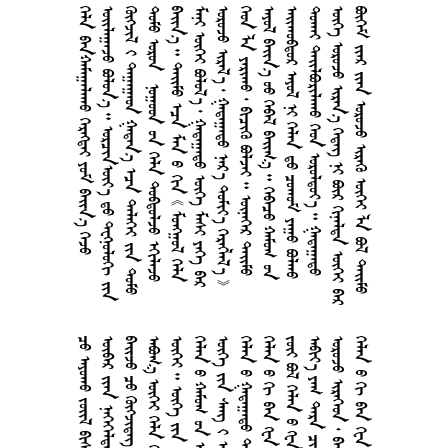
    
    
    
     
      
       
       
        
       
      
     
       
      