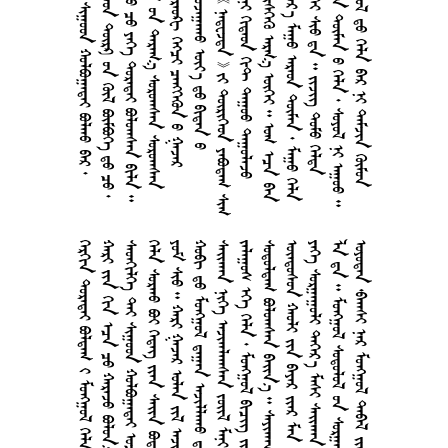
     
       
       
     
     
   
       
      
     
        
        
         
      
      
     
    
      
        
   
      
       
     
    
      
      
     