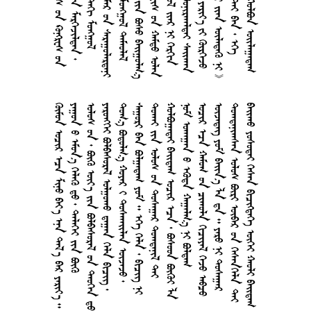
       
     
     
     
     
        
    
      
     
     
        
    
      