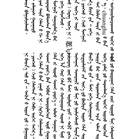
           窗户 
  通风窗       
        
         
       
     
      
       
      
      
     
       
    
       
       