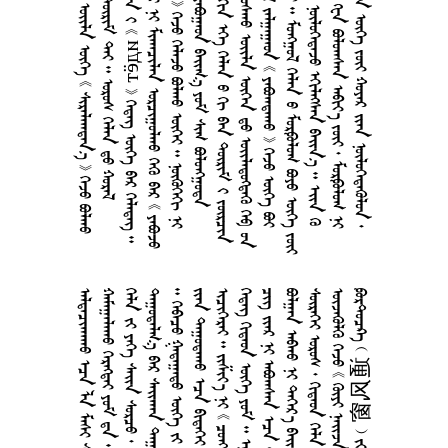
       
     
  идёт     
      
        
     
     
     
       
       
       
       
     
      
      
        
    
      
     
       
       
        
      
       chuanghu  