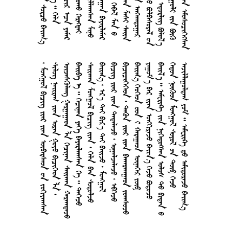
    
      
     
        
     
      
     
    
    
    
     
     
     