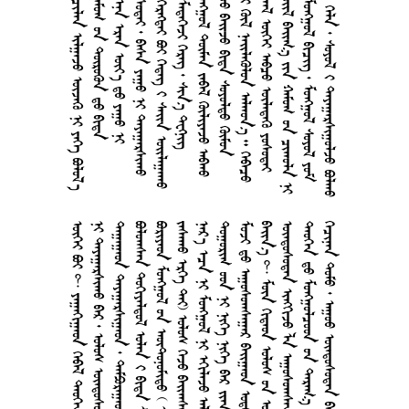
       
    
     
      
      
       
     
      
     
    
      
        
       
       
      
    
     
     
        
      
      
     
       
      
    
       