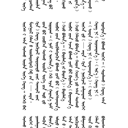
       
       
       
      
        
      
         
       
         
         
            
           
         