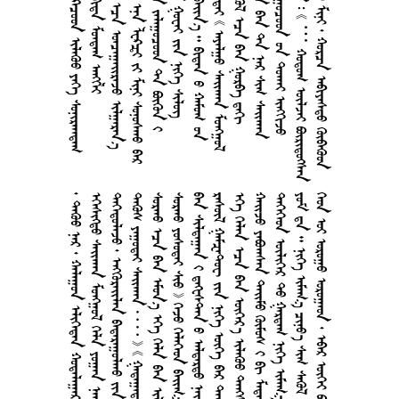
    
  
       
     
      
     
      
       
       
    
     …   
       
       
      
      
       
       
       
     
       
     
       
      
        
       