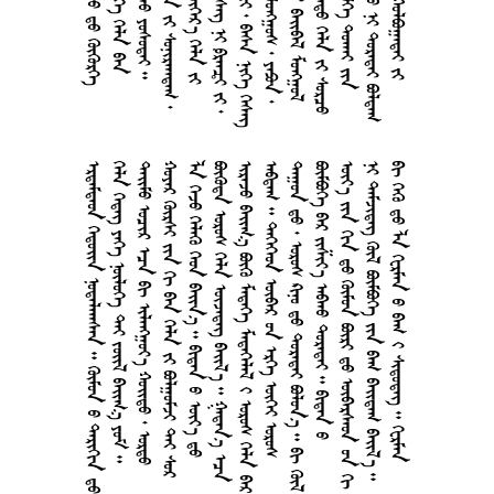
     
       
      
      
       
      
      
      
        
      
   
       
       