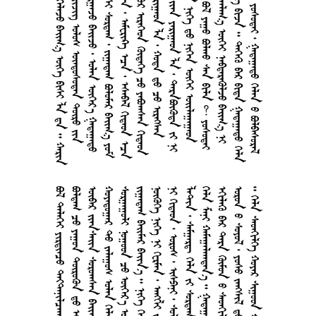
         
     
      
       
      
      
       
       
    
        
     
       
      
   
     
    
     
    
        
         
          
      
      
    
       
     