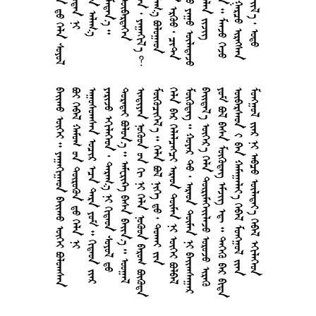
      
     
     
      
       
       
      
      
       
     
        
   
     