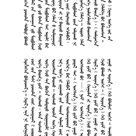
       
      
       
       
        
       
         
      
         
     
        
       
       
     
        
     
       
       
     
        
          
         
          
          
       