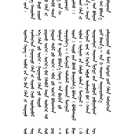
      
     
        
      
        
     
      
        
      
       
    
      
     