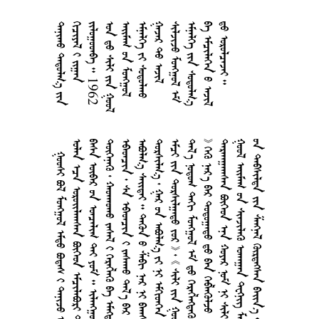







































1
9
6
2



















































































































        
     
       
        
         
         
         
          
       
       
       
      
      