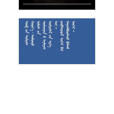











































































































