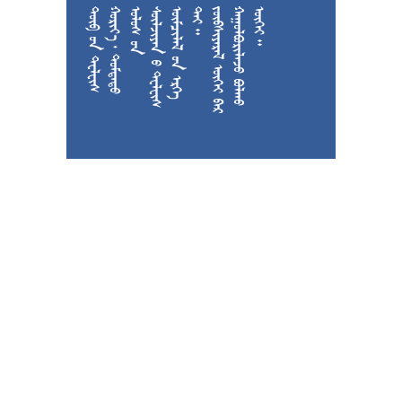











































































































