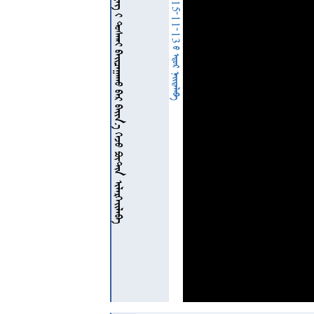
             