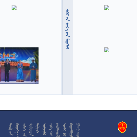
  











































































































