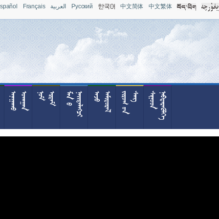
spañol
Français
العربية
Pусский
中文简体
中文繁体










































































