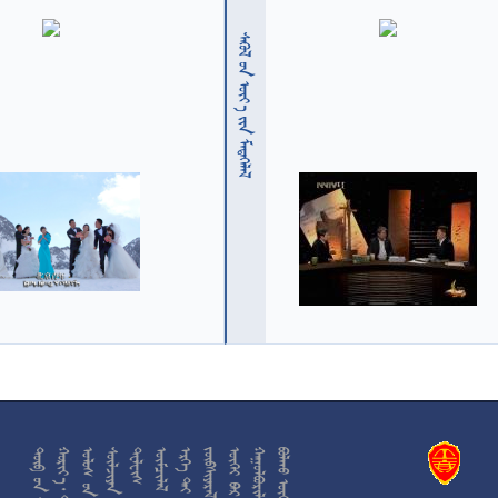
  











































































































