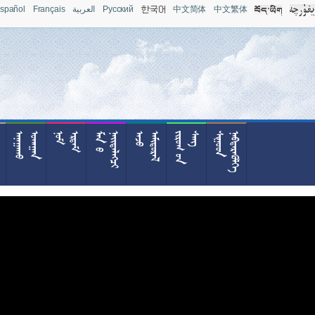
spañol
Français
العربية
Pусский
中文简体
中文繁体










































































