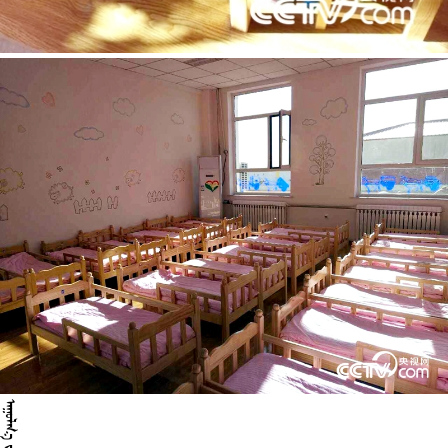
 