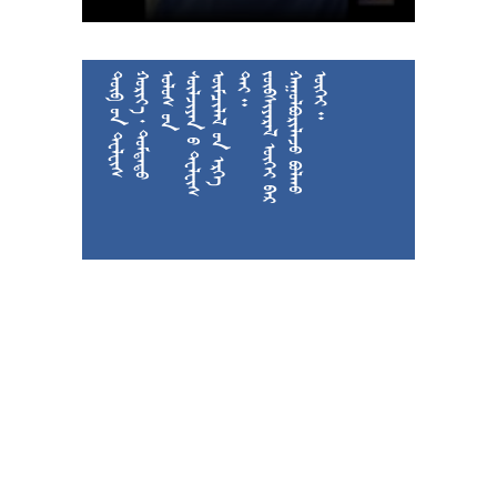











































































































