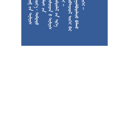











































































































