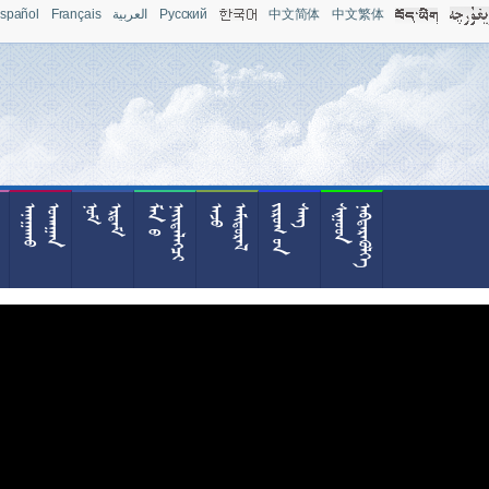
spañol
Français
العربية
Pусский
中文简体
中文繁体










































































