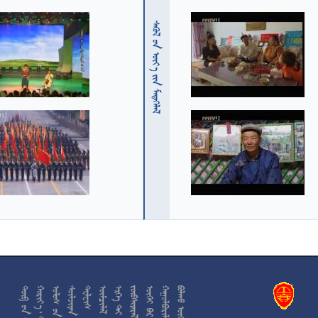
  











































































































