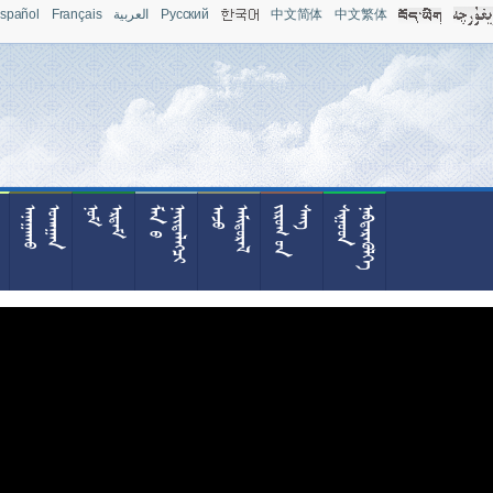
spañol
Français
العربية
Pусский
中文简体
中文繁体










































































