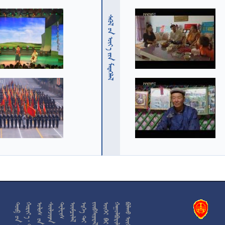
  











































































































