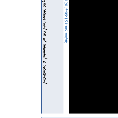
            