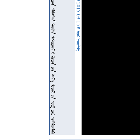
































































































