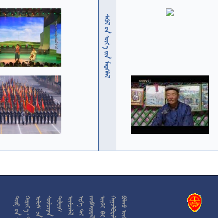
  











































































































