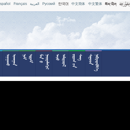
spañol
Français
العربية
Pусский
中文简体
中文繁体










































































