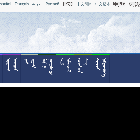
spañol
Français
العربية
Pусский
中文简体
中文繁体










































































