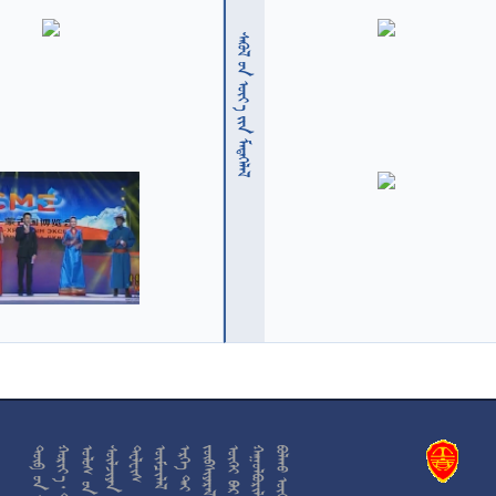
  











































































































