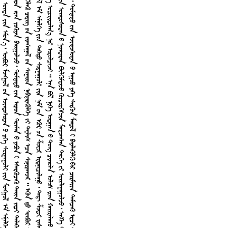
2
0
1
5



9







3








































































































































































































































7
0










































































































































































































































































































































































































































































































































































































































