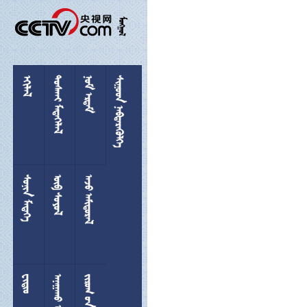

 
 
 
 
 
 

 
  