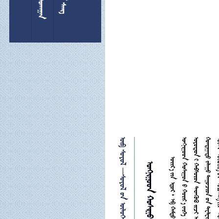
 

 