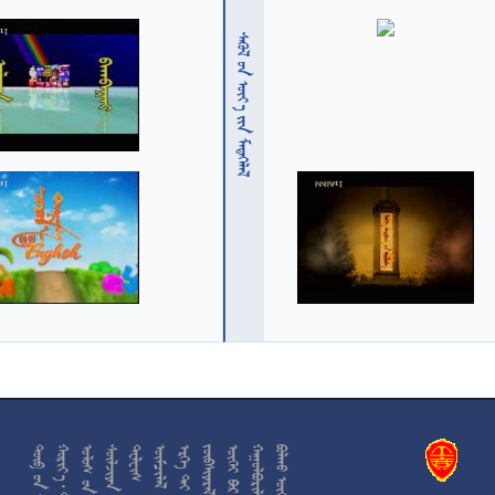
  











































































































