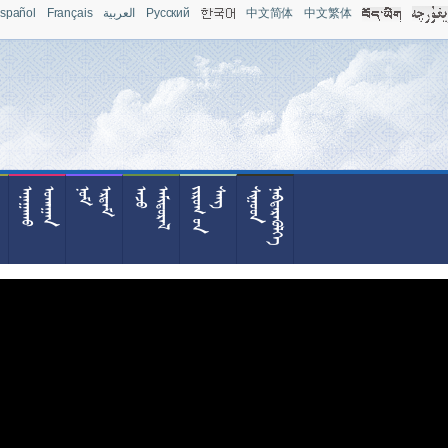
spañol
Français
العربية
Pусский
中文简体
中文繁体



























































