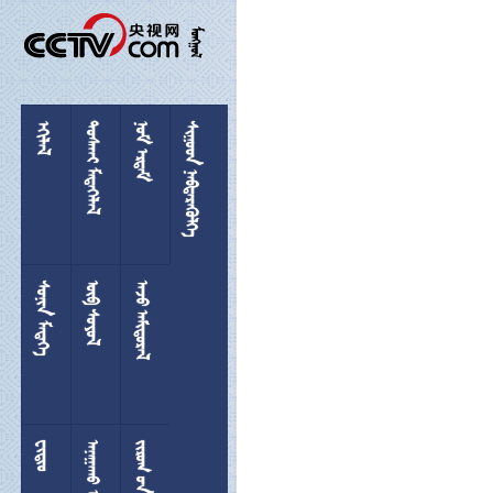

 
 
 
 
 
 

 
  