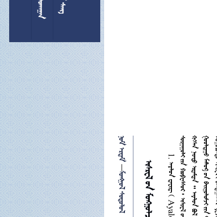
 
  

 