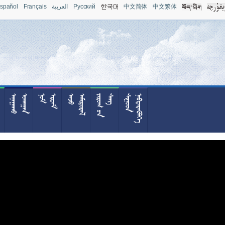
spañol
Français
العربية
Pусский
中文简体
中文繁体



























































