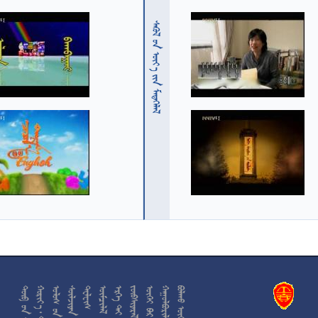
  











































































































