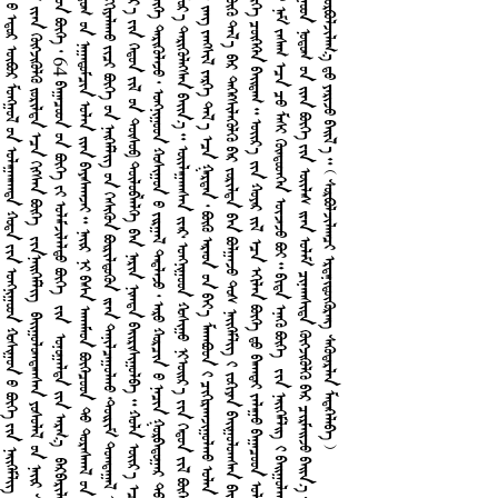
8








1
8
















































































































































































































































1
2
8
















6
4































































































































































































































































































































































































































































































































































































































































































































































































































































































































































































































































































































































































































































































































































































































































































































































