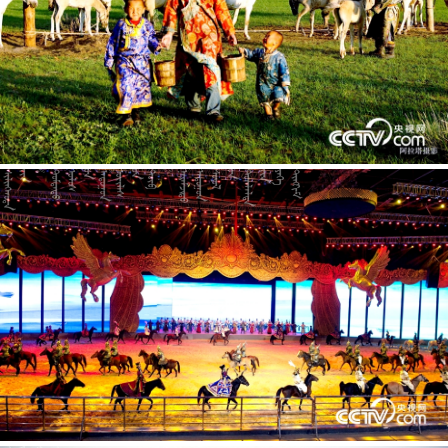





















































































