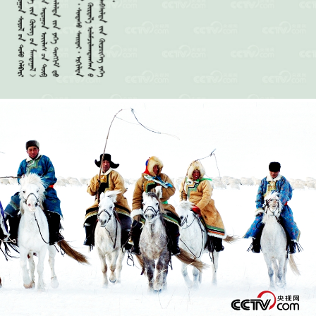


















