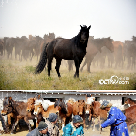













































































