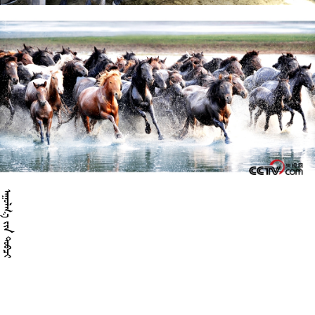

 