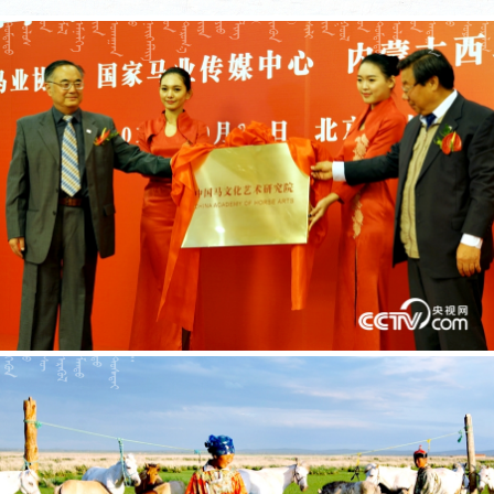




















































































































































































