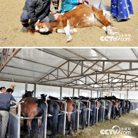
















































