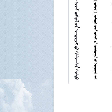











































































































































