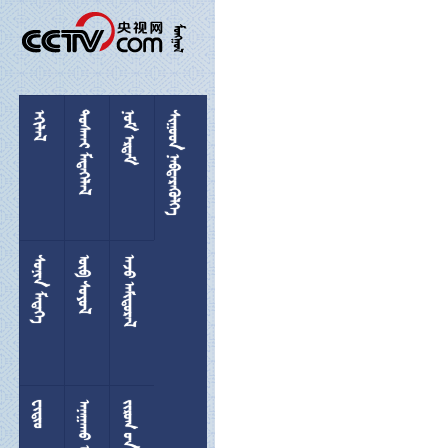

 
 
 
 
 
 

 
  