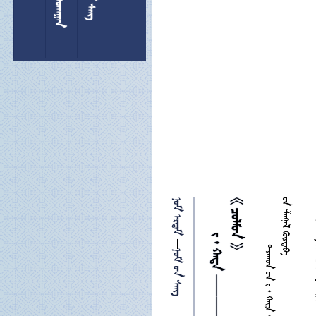
 


 