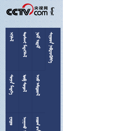

 
 
 
 
 
 

 
  