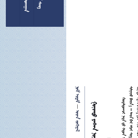
 

 