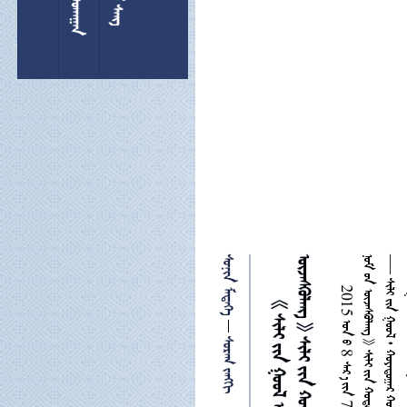
 



 