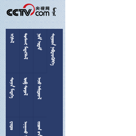

 
 
 
 
 
 

 
  