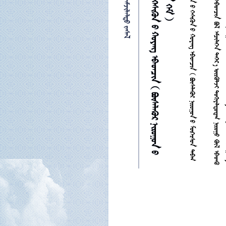











































































































































































































































































































































































































































































































































  