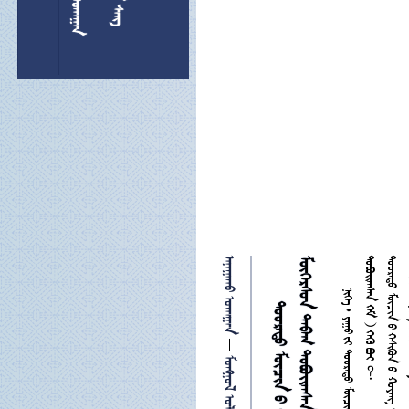
 




