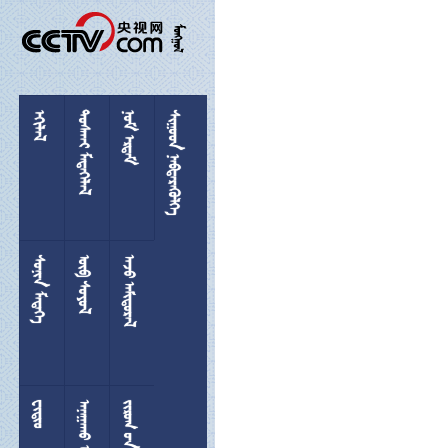

 
 
 
 
 
 

 
  