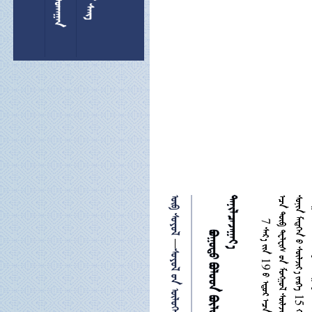
 



 