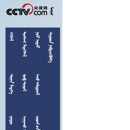

 
 
 
 
 
 

 
  