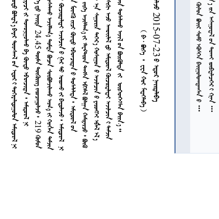










































































































































































































2
4
.
4
5
























2
1
9













































































































































































































































































































































































































































































































































3
6
























































        
           
              
  2015-07-23   
7
7