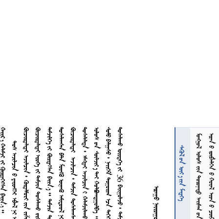

  