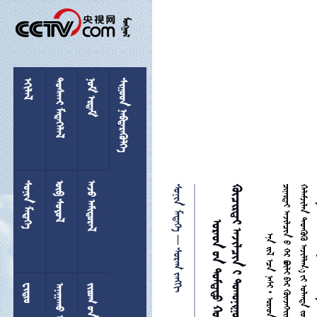

 
 
 
 
 
 
 



 

 
  