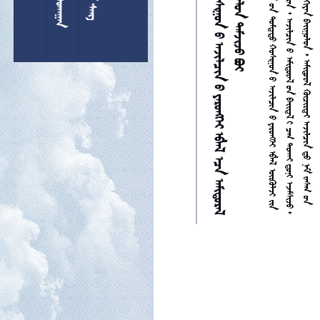































































































































































































































































































































































