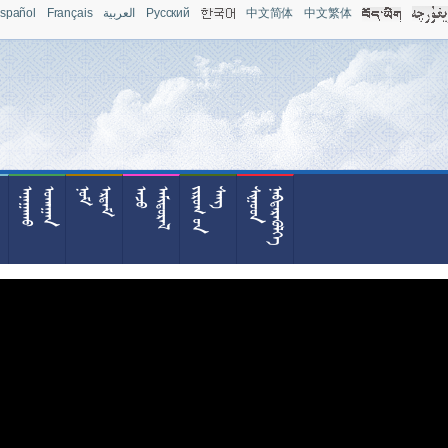
spañol
Français
العربية
Pусский
中文简体
中文繁体



























































