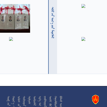
  











































































































