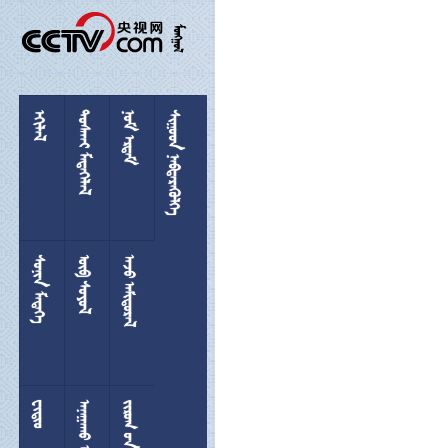

 
 
 
 
 
 

 
  