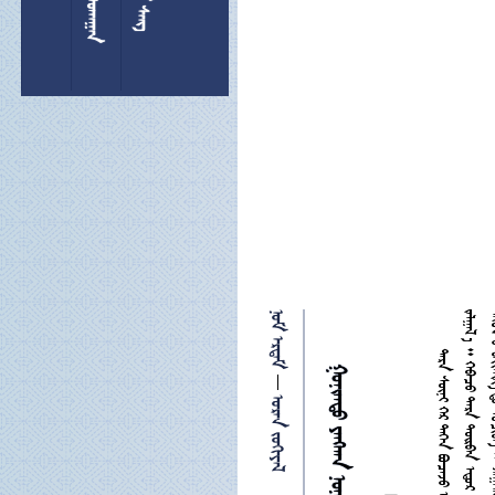
 

 