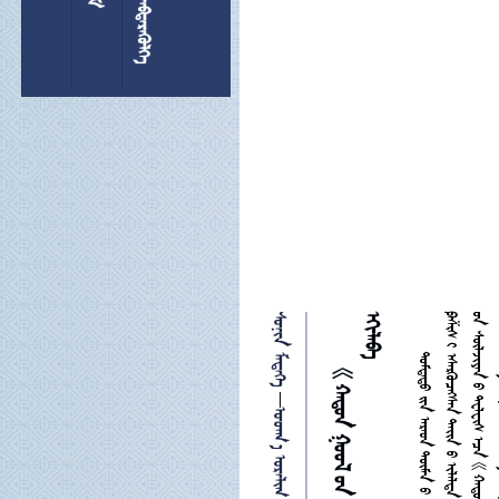
 
 



 