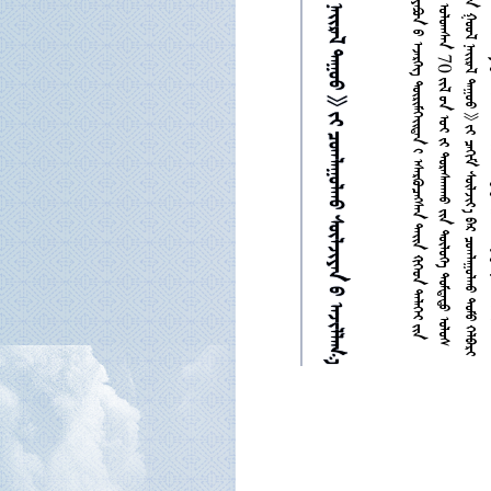





















































































































7
0























































































































































































































































































































































