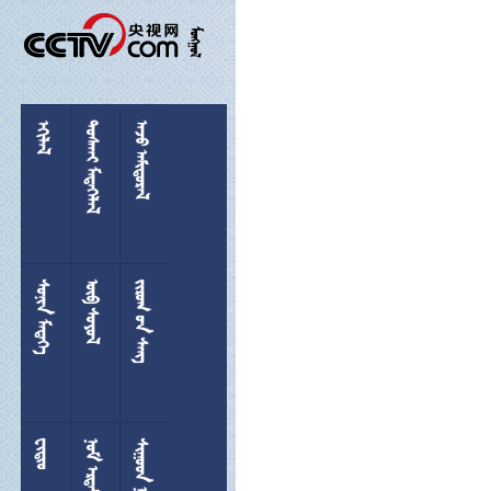

 
 
 
 
  

 