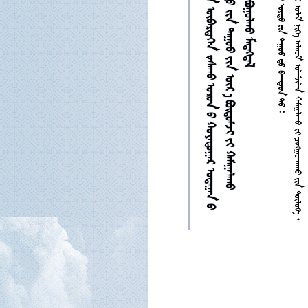

















































































































































































































































































































































































































2
0
1
5



7



































































































































































































































