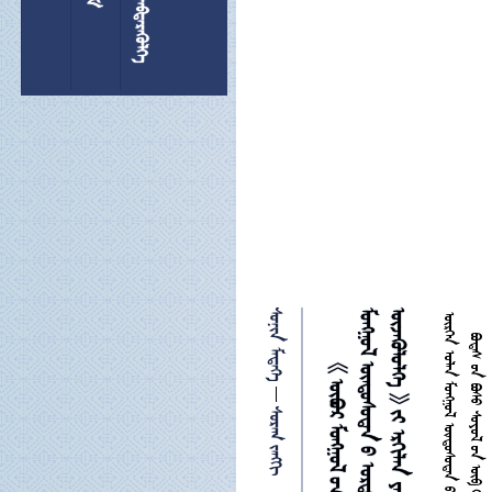
 
 

           

 