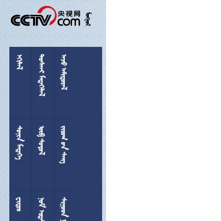

 
 
 
 
  

 