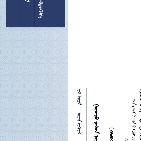
 
 
     
4

 