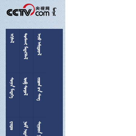

 
 
 
 
  

 