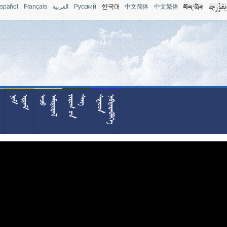
spañol
Français
العربية
Pусский
中文简体
中文繁体














































