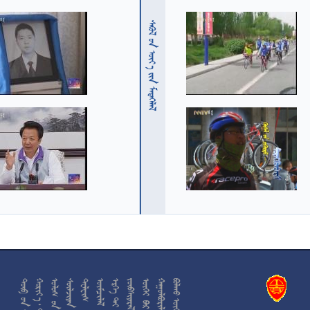
  











































































































