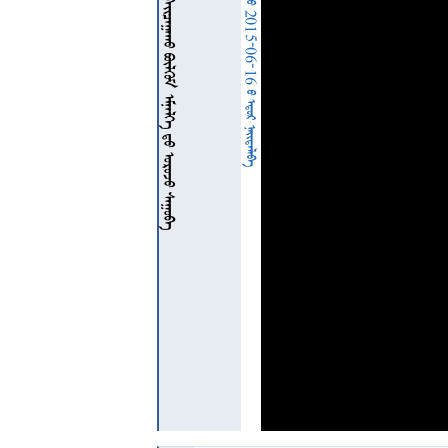
           