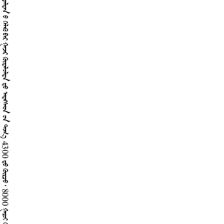
             4300    8000     