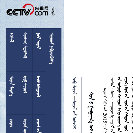

 
 
 
 
 
 
 
        

 

 
  