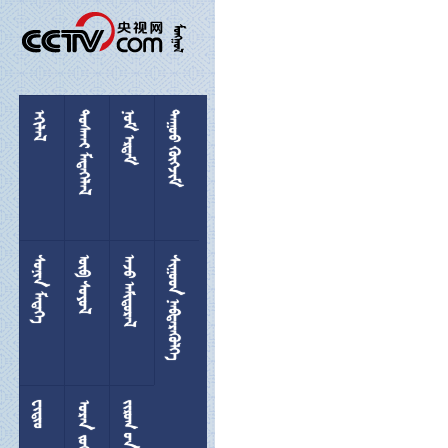

 
 
 
 
 
 
 

 
  