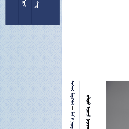
 
   

  