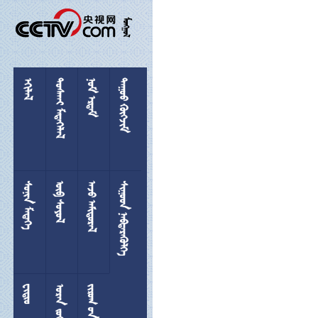

 
 
 
 
 
 
 

 
  