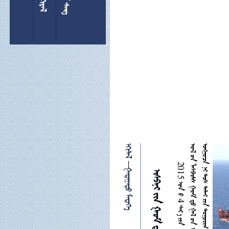


 