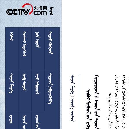

 
 
 
 
 
 
 
 

 

 
  