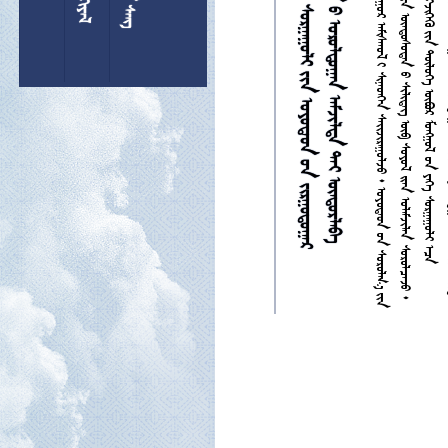
































































































































































































































































































































































































































































