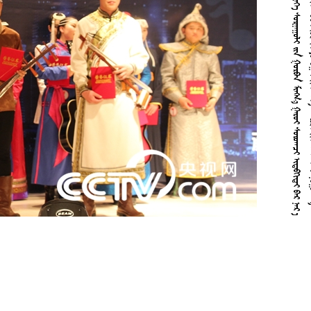






























































































































































































































































































































































































