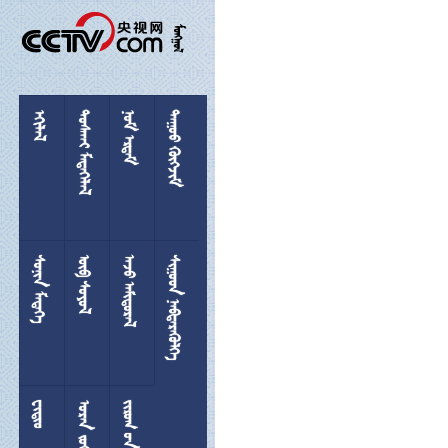

 
 
 
 
 
 
 

 
  