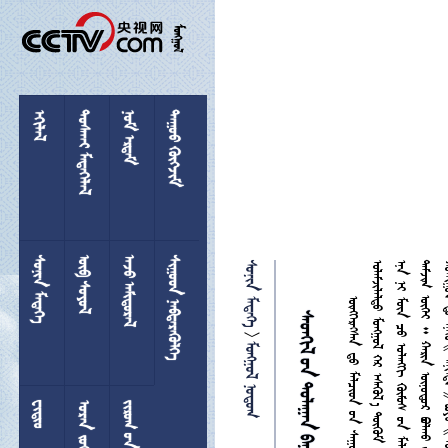

 
 
 
 
 
 
 
 

 

 
  