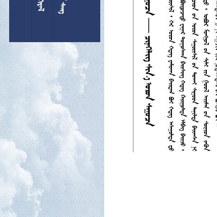





















































































































































































































































































































































































        