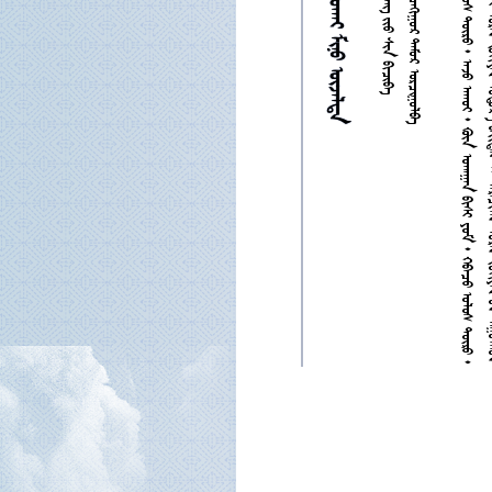




















































































































































































































































































































































































































































































































































































