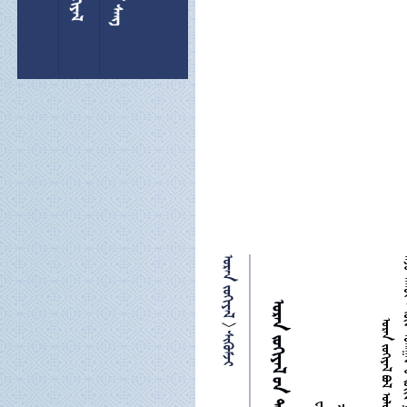
 
  
   
     

