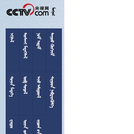

 
 
 
 
 
 
 

 
  