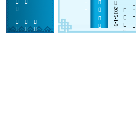
       
2015-1-9

  

 
 
  