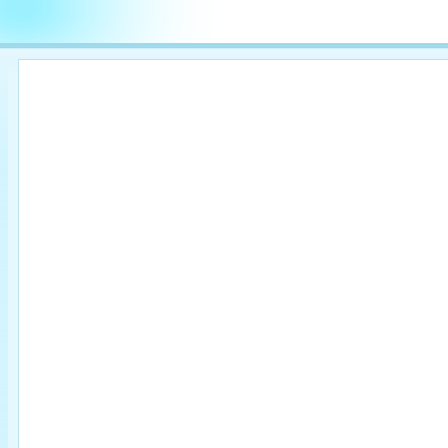

