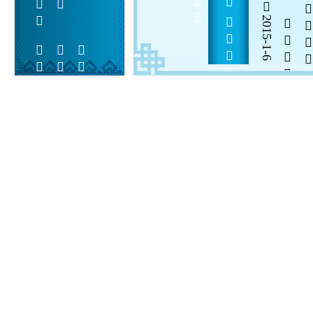
2015-1-6

  

 
 
  