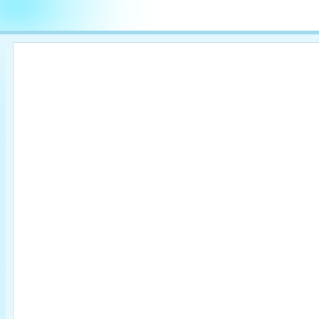

