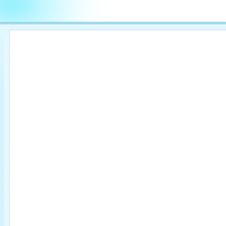

