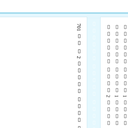
  
  2    7  
  1    28  
  1    27  